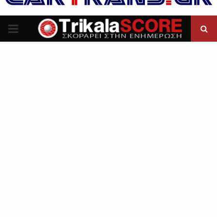
P
R
I
M
A
R
Y
M