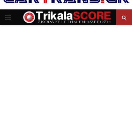
P
R
I
M
A
R
Y
M