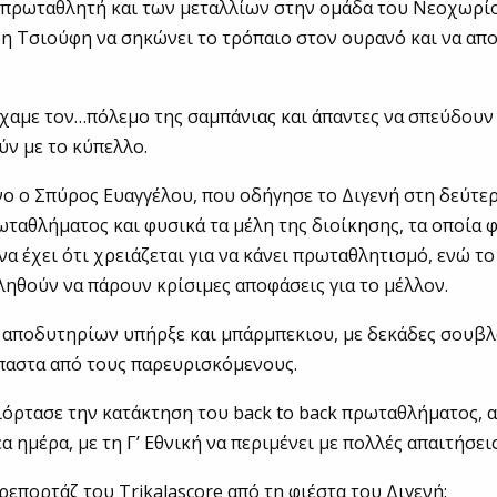
πρωταθλητή και των μεταλλίων στην ομάδα του Νεοχωρίου
 Τσιούφη να σηκώνει το τρόπαιο στον ουρανό και να απ
ίχαμε τον…πόλεμο της σαμπάνιας και άπαντες να σπεύδουν
ν με το κύπελλο.
ο ο Σπύρος Ευαγγέλου, που οδήγησε το Διγενή στη δεύτε
ταθλήματος και φυσικά τα μέλη της διοίκησης, τα οποία 
να έχει ότι χρειάζεται για να κάνει πρωταθλητισμό, ενώ τ
ληθούν να πάρουν κρίσιμες αποφάσεις για το μέλλον.
 αποδυτηρίων υπήρξε και μπάρμπεκιου, με δεκάδες σουβλ
παστα από τους παρευρισκόμενους.
όρτασε την κατάκτηση του back to back πρωταθλήματος, 
έα ημέρα, με τη Γ’ Εθνική να περιμένει με πολλές απαιτήσεις
ρεπορτάζ του Τrikalascore από τη φιέστα του Διγενή: