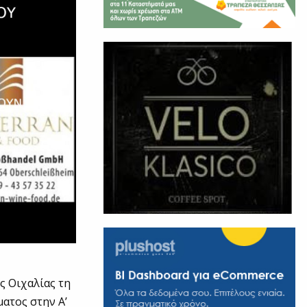
ς Οιχαλίας τη
ατος στην Α’