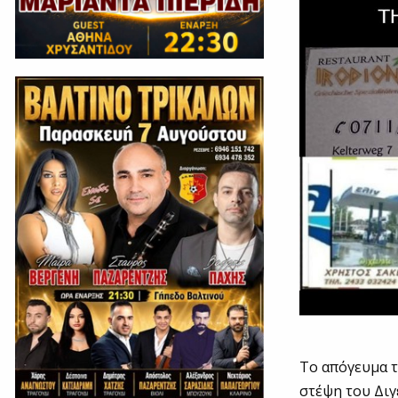
To απόγευμα τ
στέψη του Διγ