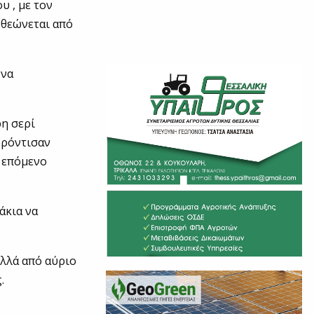
 , με τον
οθεώνεται από
 να
ρη σερί
φρόντισαν
ο επόμενο
άκια να
αλλά από αύριο
.