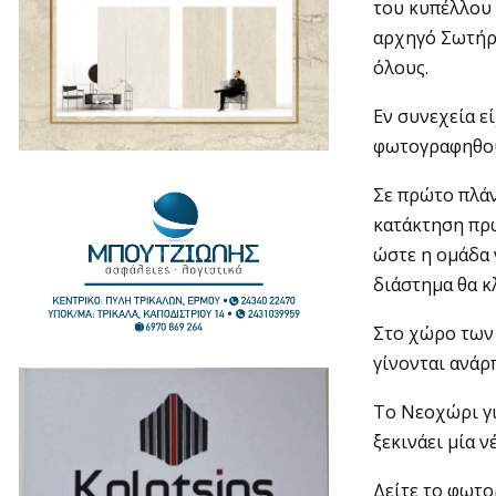
του κυπέλλου 
αρχηγό Σωτήρη
όλους.
Εν συνεχεία ε
φωτογραφηθού
Σε πρώτο πλάν
κατάκτηση πρω
ώστε η ομάδα 
διάστημα θα κ
Στο χώρο των
γίνονται ανάρ
Το Νεοχώρι γι
ξεκινάει μία ν
Δείτε το φωτο