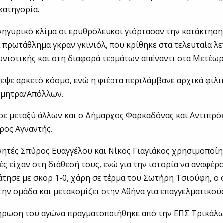
κατηγορία.
ηγυρικό κλίμα οι ερυθρόλευκοι γιόρτασαν την κατάκτηση 
α πρωτάθλημα γκραν γκινιόλ, που κρίθηκε στα τελευταία λε
ωνιστικής και στη διαφορά τερμάτων απέναντι στα Μετέωρ
εψε αρκετό κόσμο, ενώ η φιέστα περιλάμβανε αρχικά φιλι
ήμητρα/Απόλλων.
σε μεταξύ άλλων και ο Δήμαρχος Φαρκαδόνας και Αντιπρό
ρος Αγναντής.
ητές Σπύρος Ευαγγέλου και Νίκος Γιαγιάκος χρησιμοποί
ς είχαν στη διάθεσή τους, ενώ για την ιστορία να αναφέρο
άτησε με σκορ 1-0, χάρη σε τέρμα του Σωτήρη Τσιούφη, ο
την ομάδα και μετακομίζει στην Αθήνα για επαγγελματικού
ήρωση του αγώνα πραγματοποιήθηκε από την ΕΠΣ Τρικάλω