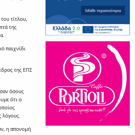
του τίτλου,
πτά της
α.
κό παιχνίδι
εδρος της ΕΠΣ
ησαν όσους
υμε ότι ο
 οποίος
ς λόγους.
ν, η απονομή