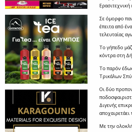
Ερασιτεχνική 
Σε όμορφο παν
έπειτα από έν
τελευταίας αγ
Το γήπεδο μάζ
κόντρα στη Δ
Το παρόν έδω
Τρικάλων Σπύ
Οι δύο προπον
ποδοσφαιριστέ
Διγενής επικρ
αποχαιρετάει 
Με την ολοκλ