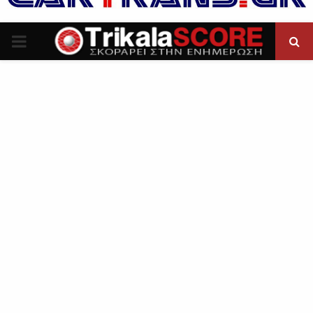
P
R
I
M
A
R
Y
M