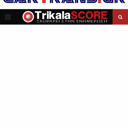
P
R
I
M
A
R
Y
M