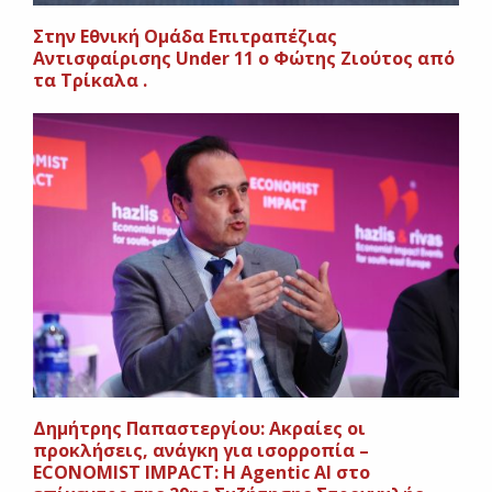
Στην Εθνική Ομάδα Επιτραπέζιας
Αντισφαίρισης Under 11 ο Φώτης Ζιούτος από
τα Τρίκαλα .
Δημήτρης Παπαστεργίου: Ακραίες οι
προκλήσεις, ανάγκη για ισορροπία –
ECONOMIST IMPACT: Η Agentic ΑΙ στο