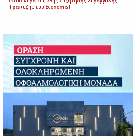
επίκεντρο της 29ης Συζήτησης Στρογγυλής
Τραπέζης του Economist