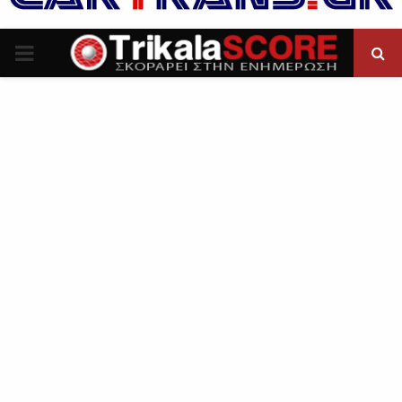
P
R
I
M
A
R
Y
M