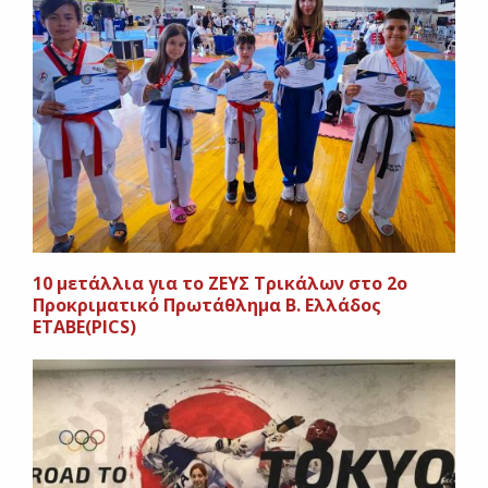
10 μετάλλια για το ΖΕΥΣ Τρικάλων στο 2ο
Προκριματικό Πρωτάθλημα Β. Ελλάδος
ΕΤΑΒΕ(PICS)