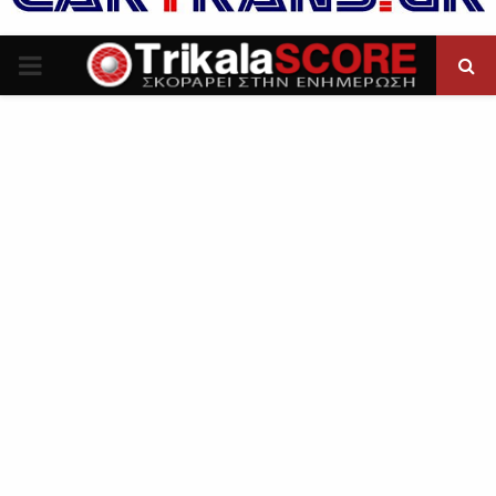
P
R
I
M
A
R
Y
M