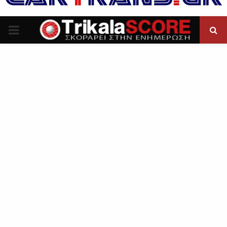
P
R
I
M
A
R
Y
M