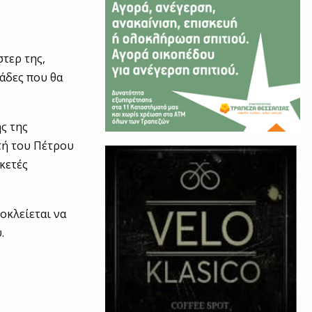
τερ της,
άδες που θα
ής της
τή του Πέτρου
κετές
οκλείεται να
.