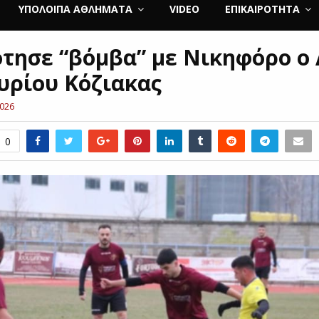
ΥΠΌΛΟΙΠΑ ΑΘΛΉΜΑΤΑ
VIDEO
ΕΠΙΚΑΙΡΌΤΗΤΑ
τησε “βόμβα” με Νικηφόρο ο
υρίου Κόζιακας
2026
0