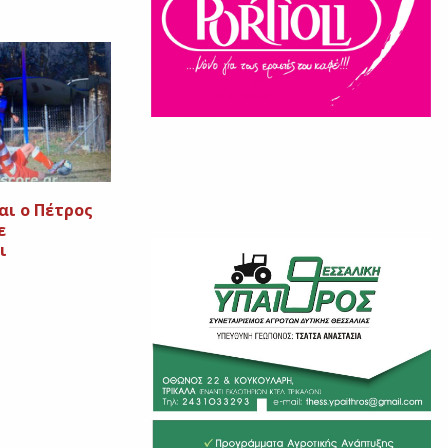
αι ο Πέτρος
ε
ι