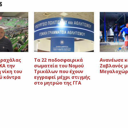
S
πραχάλας
Τα 22 ποδοσφαιρικά
Ανανέωσε κ
ΚΑ την
σωματεία του Νομού
Ζαβλανός μ
 νίκη του
Τρικάλων που έχουν
Μεγαλοχώρ
ύ κόντρα
εγγραφεί μέχρι στιγμής
στο μητρώο της ΓΓΑ