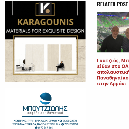
RELATED POST
Γκατζιός, Μ
είδαν στο ΟΑ
απολαυστική
Παναθηναϊκο
στην Αρμάνι