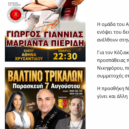
Η ομάδα του Α
ενόψει του δε
ανέλθουν στην
Για τον Κόζια
προσπάθειας 
Νικηφόρου, π
συμμετοχές στ
Η προσθήκη Νι
γίνει και άλλ