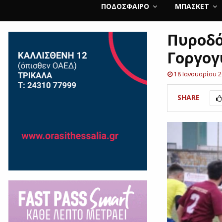
ΠΟΔΌΣΦΑΙΡΟ
ΜΠΆΣΚΕΤ
Πυροδό
Γοργογ
18 Ιανουαρίου 
SHARE