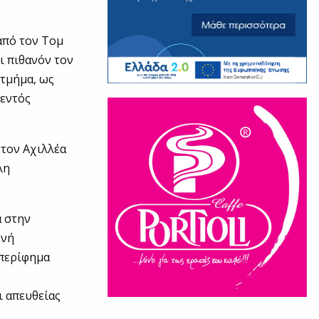
από τον Τομ
ι πιθανόν τον
 τμήμα, ως
 εντός
στον Αχιλλέα
λη
ά στην
ενή
 περίφημα
ι απευθείας