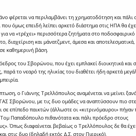
άνο φέρεται να περιλαμβάνει τη χρηματοδότηση και πάλι 
που όμως επειδή λείπει αρκετό διάστημα στις ΗΠΑ θα έχε
για να «τρέχει» περισσότερα ζητήματα στο ποδοσφαιρικό
το, διαχείριση και μάνατζμεντ, άμεσα και αποτελεσματικά,
 σε καθημερινή βάση.
όεδρος του Σβορώνου, που έχει εμπλακεί διοικητικά και 
, παρά το νεαρό της ηλικίας του διαθέτει ήδη αρκετά μεγά
μπειρία.
ίπτωση, ο Γιάννης Τρελλόπουλος αναμένεται να μείνει ξαν
ΓΑΣ Σβορώνου, με τις δυο ομάδες να αναπτύσσουν πιο στ
ι σε επίπεδο παικτών (άλλωστε οι «κιτρινόμαυροι» πήγαν
ν Τομ Παπαδόπουλο πιθανότατα και πάλι πρόεδρο στους
ς». Όπως διαφαίνεται βεβαίως ο Τρελλόπουλος δε θα έχε
αι στις δυο (δηλαδή εκτός Δ.Σ. στον Πιερικό).