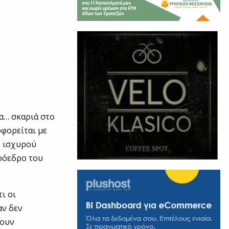
τα… σκαριά στο
φορείται με
υ ισχυρού
ρόεδρο του
ι οι
αν δεν
θουν