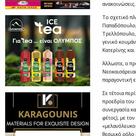
ανακοινώσεις.
Το σχετικό πλ
Παπαδόπουλο, 
Τρελλόπουλο, 
γενικό κουμάν
Κατερίνης και
Άλλωστε, ο πρ
Νεοκαισάρειας
παραγοντική ε
Σε τέτοια περ
προεδρία του 
συνεργασία κα
φέτος), με το
«μελανόλευκου
θεσμικό ρόλο κ