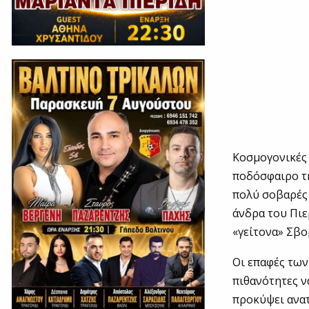
Kοσμογονικές 
ποδόσφαιρο τη
πολύ σοβαρές 
άνδρα του Πι
«γείτονα» Σβο
Οι επαφές των
πιθανότητες ν
προκύψει ανατ