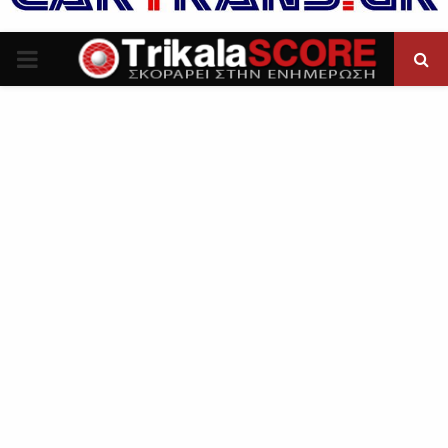
P
R
I
M
A
R
Y
M