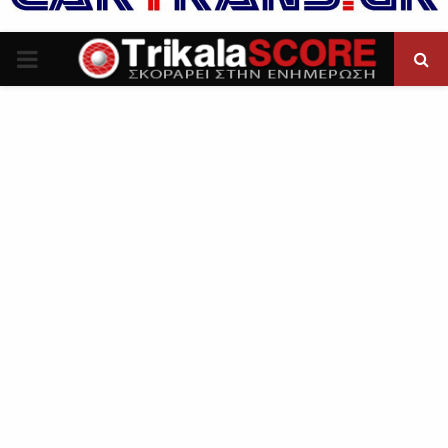
P
R
I
M
A
R
Y
M