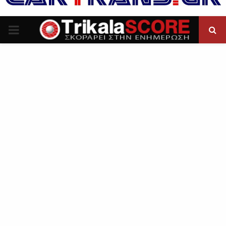
P
R
I
M
A
R
Y
M