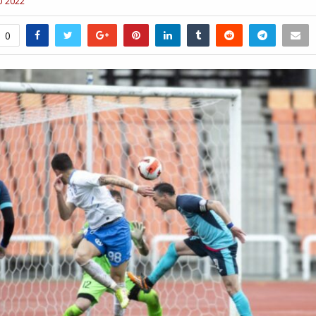
υ 2022
0