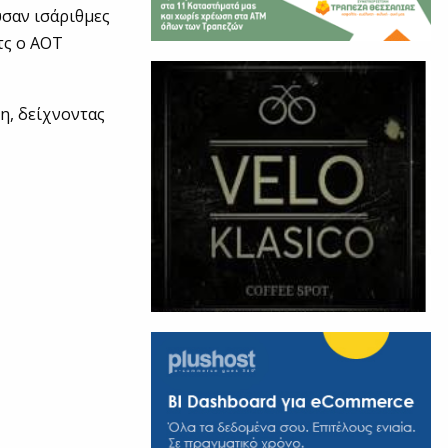
ύσαν ισάριθμες
ατς ο ΑΟΤ
η, δείχνοντας