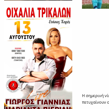
Η σημερινή νί
πετυχαίνουν ο