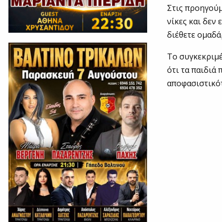
Στις προηγούμ
νίκες και δεν 
διέθετε ομαδά
Το συγκεκριμέ
ότι τα παιδιά
αποφασιστικότ