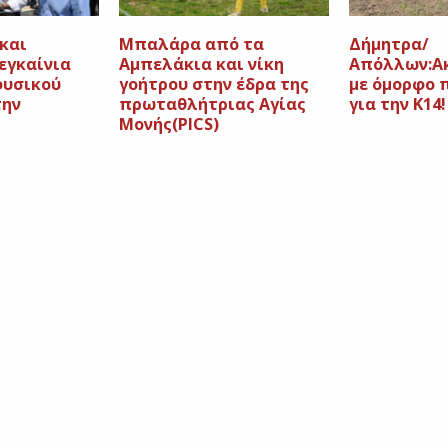
και
Mπαλάρα από τα
Δήμητρα/
εγκαίνια
Αμπελάκια και νίκη
Απόλλων:Ακ
φυσικού
γοήτρου στην έδρα της
με όμορφο 
την
πρωταθλήτριας Αγίας
για την Κ14!
Μονής(PICS)