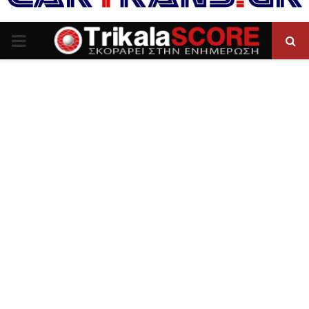
P
R
I
M
A
R
Y
M