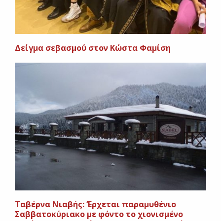
Δείγμα σεβασμού στον Κώστα Φαμίση
Ταβέρνα Νιαβής: ‘Ερχεται παραμυθένιο
Σαββατοκύριακο με φόντο το χιονισμένο