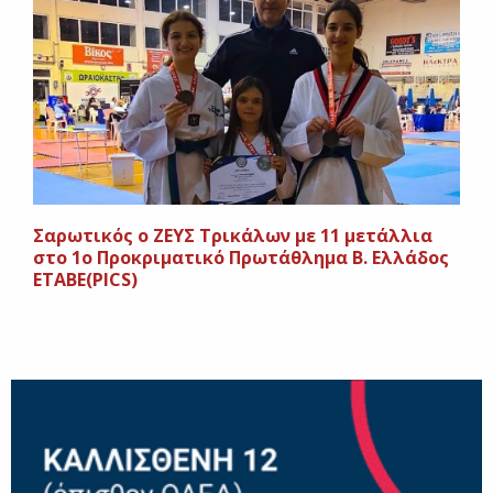
Σαρωτικός ο ΖΕΥΣ Τρικάλων με 11 μετάλλια
στο 1ο Προκριματικό Πρωτάθλημα Β. Ελλάδος
ΕΤΑΒΕ(PICS)