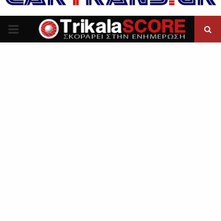
P
R
I
M
A
R
Y
M