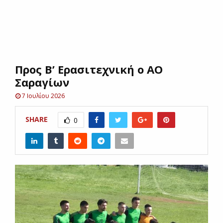
E
N
Προς Β’ Ερασιτεχνική ο ΑΟ
U
Σαραγίων
7 Ιουλίου 2026
SHARE
0