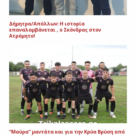
Δήμητρα/Απόλλων: Η ιστορία
επαναλαμβάνεται , ο Σκόνδρας στον
Ατρόμητο!
“Μαύρα” μαντάτα και για την Κρύα Βρύση από