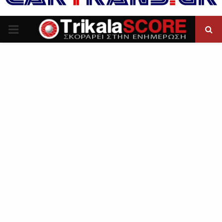
P
R
I
M
A
R
Y
M