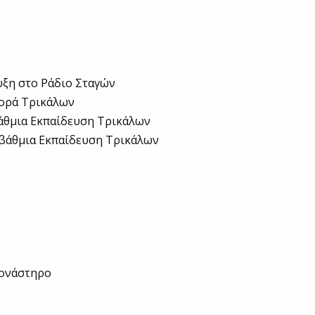
υξη στο Ράδιο Σταγών
γορά Τρικάλων
άθμια Εκπαίδευση Τρικάλων
οβάθμια Εκπαίδευση Τρικάλων
ό
μονάστηρο