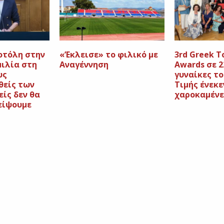
οτόλη στην
«’Εκλεισε» το φιλικό με
3rd Greek 
μιλία στη
Αναγέννηση
Awards σε 
υς
γυναίκες το
είς των
Τιμής ένεκε
είς δεν θα
χαροκαμένε
είψουμε