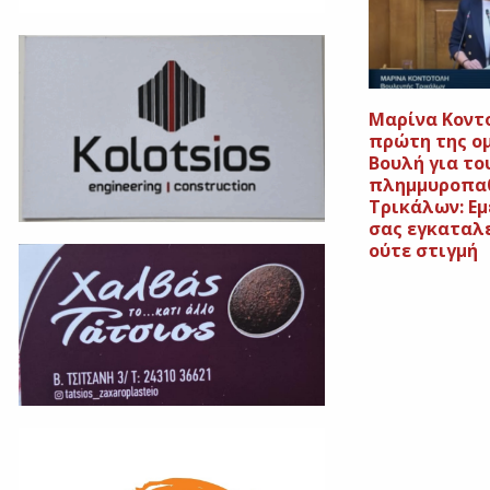
Μαρίνα Κοντ
πρώτη της ο
Βουλή για το
πλημμυροπαθ
Τρικάλων: Εμ
σας εγκαταλ
ούτε στιγμή