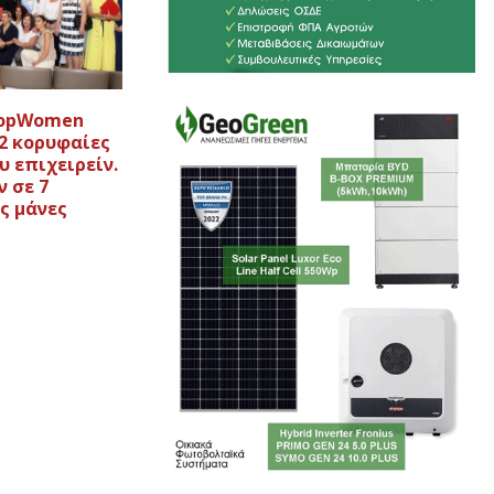
TopWomen
22 κορυφαίες
υ επιχειρείν.
ν σε 7
ς μάνες