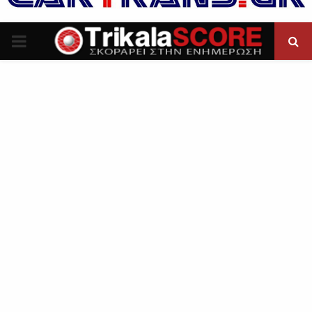
P
R
I
M
A
R
Y
M