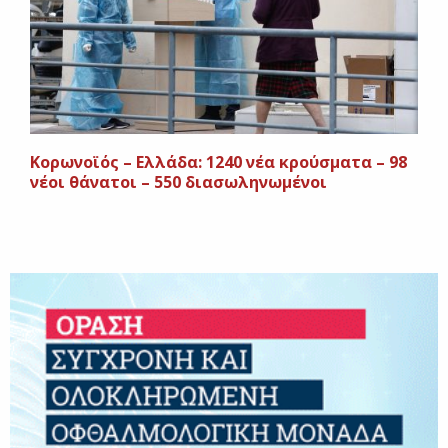
Κορωνοϊός – Ελλάδα: 1240 νέα κρούσματα – 98
νέοι θάνατοι – 550 διασωληνωμένοι