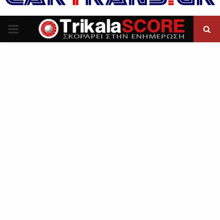
P
R
I
M
A
R
Y
M