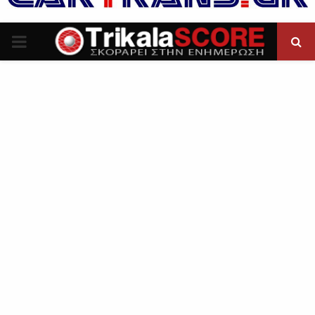
P
R
I
M
A
R
Y
M