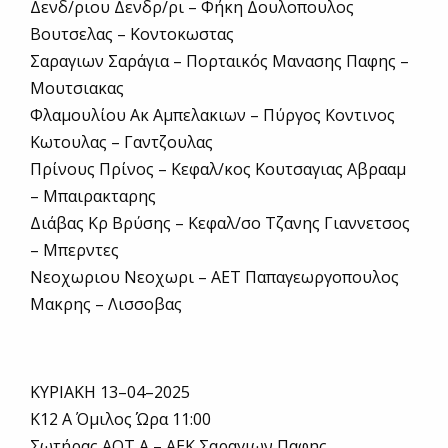
Δενδ/ριου Δενδρ/ρι – Φήκη Δουλοπουλος
Βουτσελας – Κοντοκωστας
Σαραγιων Σαράγια – Πορταικός Μανασης Παφης –
Μουτσιακας
Φλαμουλίου Ακ Αμπελακιων – Πύργος Κοντινος
Κωτουλας – Γαντζουλας
Πρίνους Πρίνος – Κεφαλ/κος Κουτσαγιας Αβρααμ
– Μπαιρακταρης
Διάβας Κρ Βρύσης – Κεφαλ/σο Τζανης Γιαννετσος
– Μπερντες
Νεοχωριου Νεοχωρι – ΑΕΤ Παπαγεωργοπουλος
Μακρης – Λισσοβας
ΚΥΡΙΑΚΗ 13–04–2025
Κ12 Α Όμιλος Ώρα 11:00
Σωτήρας ΑΟΤ Α – ΑΕΚ Σαραγιων Παφης