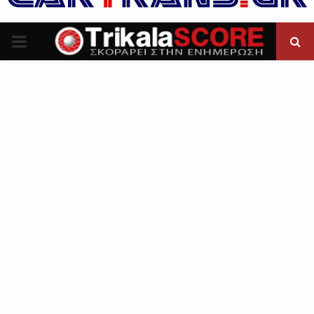
P
R
I
M
A
R
Y
M