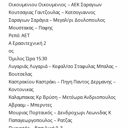
Οικουμενιου Οικουμενιος – ΑΕΚ Σαραγιων
Κουτσαγιας Γαντζουλας – Κατσογιαννος
Σαραγιων Σαράγια – Μεγαλ/ρι Δουλοπουλος
Μουστακας – Παφης
Ρεπό: ΑΕΤ
Α Ερασιτεχνική 2
ος
Όμιλος Ώρα 15:30
Λυγαριάς Λυγαριά – Κεφαλ/σο Σταφυλας Μπαλας –
Βουτσελας
Καστρακίου Καστράκι – Πηγη Παντος Δερμανης –
Κοντονικας
Καλαμπακας Κρ Βρύση – Μετέωρα Ανδριοπουλος
Αβρααμ – Μπερντες
Μουριας Πορταικός – Δενδροχωρι Λεωνιδας Κ
Παπαγεωργοπουλος – Ρατζας