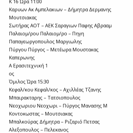
Κ 16 Ώρα 11:00
Καρυων Ακ Αμπελακιων – Δήμητρα Δερμανης
Μουτσιακας
Σωτήρας ΑΟΤ – ΑΕΚ Σαραγιων Παφης Αβρααμ
Παλαιομ/ρου Παλαιομ/ρο – Πηγη
Παπαγεωργοπουλος Μαργιωλης
Πύργου Πύργος – Μετέωρα Μουστακας
Καπερωνης
Α Ερασιτεχνική 1
ος
Όμιλος Ώρα 15:30
Κεφαλ/κου Κεφαλ/κος – Αχιλλέας Τζανης
Μπαιρακταρης – Τατσιοπουλος
Νεοχωριου Νεοχωρι – Πύργος Μανασης Μ
Κοντοκωστας – Μουτσιακας
Μπαλκούρας Δήμητρα – Ριζαριό Πετσας
Αλεξοπουλος – Πελεκανος