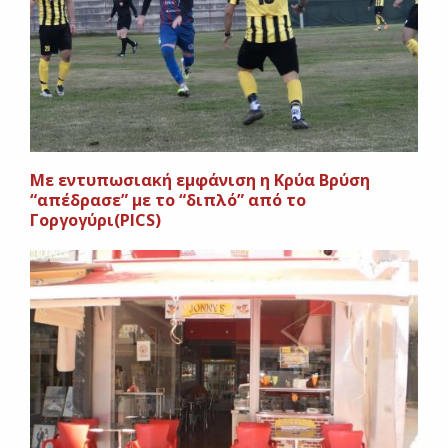
Με εντυπωσιακή εμφάνιση η Κρύα Βρύση
“απέδρασε” με το “διπλό” από το
Γοργογύρι(PICS)