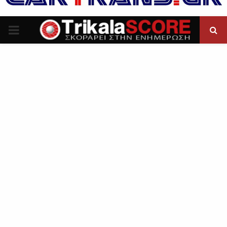
P
R
I
M
A
R
Y
M