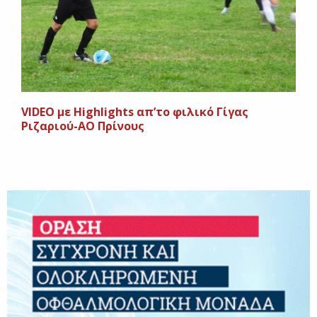
VIDEO με Highlights απ’το φιλικό Γίγας
Ριζαριού-ΑΟ Πρίνους