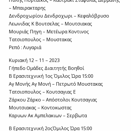
Πύλης Πορταικός – Καστράκι Σταφυλας Δερμανης
– Μπαιρακταρης
Δενδροχωρίου Δενδροχωρι – Κεφαλόβρυσο
Λεωνιδας Κ Βουτσελας – Μουτσιακας
Μουριάς Πηγη – Μετέωρα Κοντινος
Τατσιοπουλος – Μουστακας
Ρεπό : Λυγαριά
Κυριακή 12 – 11 – 2023
Γήπεδο Ομάδες Διαιτητής Βοηθοί
Β Ερασιτεχνική 1ος Όμιλος Ώρα 15:00
Αγ Μονής Αγ Μονή – Πετρωτό Μουστακας
Τατσιοπουλος – Κουτσαγιας Ε
Ζάρκου Ζάρκο – Απόστολοι Κουτσαγιας
Μουτσιακας – Κοντοκωστας
Καρυων Ακ Αμπελακιων – Σερβωτα
Β Ερασιτεχνική 2οςΌμιλος Ώρα 15:00