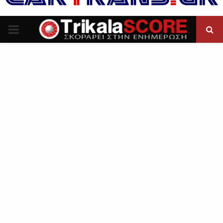
P
R
I
M
A
R
Y
M