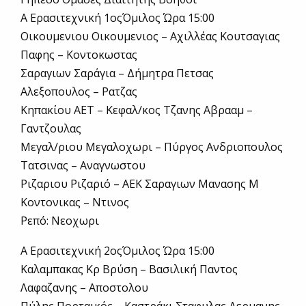
Α Ερασιτεχνική 1οςΌμιλος Ώρα 15:00
Οικουμενιου Οικουμενιος – Αχιλλέας Κουτσαγιας
Παφης – Κοντοκωστας
Σαραγιων Σαράγια – Δήμητρα Πετσας
Αλεξοπουλος – Ρατζας
Κηπακίου ΑΕΤ – Κεφαλ/κος Τζανης Αβρααμ –
Γαντζουλας
Μεγαλ/ριου Μεγαλοχωρι – Πύργος Ανδριοπουλος
Τατσινας – Αναγνωστου
Ριζαριου Ριζαριό – ΑΕΚ Σαραγιων Μανασης Μ
Κοντονικας – Ντινος
Ρεπό: Νεοχωρι
Α Ερασιτεχνική 2οςΌμιλος Ώρα 15:00
Καλαμπακας Κρ Βρύση – Βασιλική Παντος
Λαφαζανης – Αποστολου