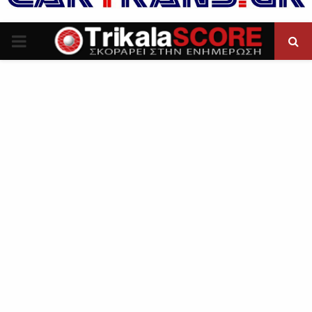
P
R
I
M
A
R
Y
M