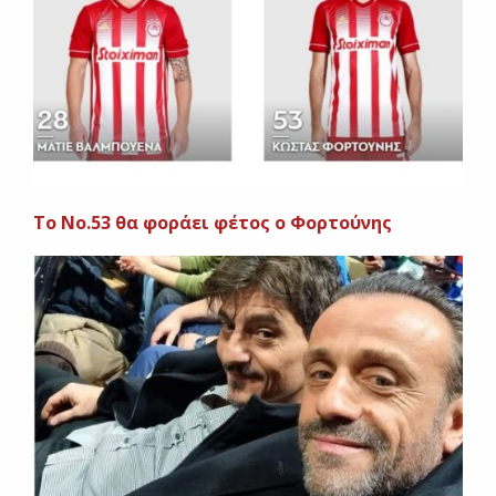
To No.53 θα φοράει φέτος ο Φορτούνης