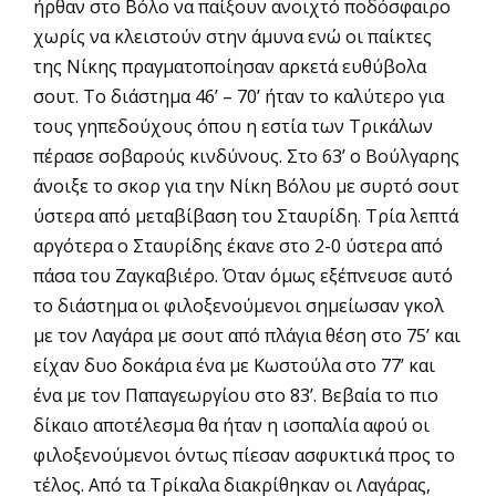
ήρθαν στο Βόλο να παίξουν ανοιχτό ποδόσφαιρο
χωρίς να κλειστούν στην άμυνα ενώ οι παίκτες
της Νίκης πραγματοποίησαν αρκετά ευθύβολα
σουτ. Το διάστημα 46’ – 70’ ήταν το καλύτερο για
τους γηπεδούχους όπου η εστία των Τρικάλων
πέρασε σοβαρούς κινδύνους. Στο 63’ ο Βούλγαρης
άνοιξε το σκορ για την Νίκη Βόλου με συρτό σουτ
ύστερα από μεταβίβαση του Σταυρίδη. Τρία λεπτά
αργότερα ο Σταυρίδης έκανε στο 2-0 ύστερα από
πάσα του Ζαγκαβιέρο. Όταν όμως εξέπνευσε αυτό
το διάστημα οι φιλοξενούμενοι σημείωσαν γκολ
με τον Λαγάρα με σουτ από πλάγια θέση στο 75’ και
είχαν δυο δοκάρια ένα με Κωστούλα στο 77’ και
ένα με τον Παπαγεωργίου στο 83’. Βεβαία το πιο
δίκαιο αποτέλεσμα θα ήταν η ισοπαλία αφού οι
φιλοξενούμενοι όντως πίεσαν ασφυκτικά προς το
τέλος. Από τα Τρίκαλα διακρίθηκαν οι Λαγάρας,