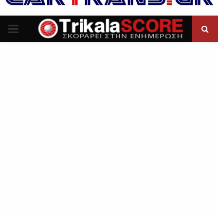
P
R
I
M
A
R
Y
M