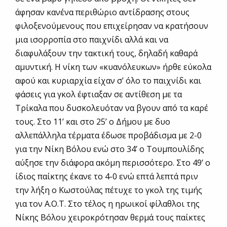
άφησαν κανένα περιθώριο αντίδρασης στους
φιλοξενούμενους που επιχείρησαν να κρατήσουν
μια ισορροπία στο παιχνίδι αλλά και να
διαφυλάξουν την τακτική τους, δηλαδή καθαρά
αμυντική. Η νίκη των «κυανόλευκων» ήρθε εύκολα
αφού και κυριαρχία είχαν σ’ όλο το παιχνίδι και
φάσεις για γκολ έφτιαξαν σε αντίθεση με τα
Τρίκαλα που δυσκολευόταν να βγουν από τα καρέ
τους. Στο 11’ και στο 25’ ο Δήμου με δυο
αλλεπάλληλα τέρματα έδωσε προβάδισμα με 2-0
για την Νίκη Βόλου ενώ στο 34’ ο Τουμπουλίδης
αύξησε την διάφορα ακόμη περισσότερο. Στο 49’ ο
ίδιος παίκτης έκανε το 4-0 ενώ επτά λεπτά πριν
την λήξη ο Κωστούλας πέτυχε το γκολ της τιμής
για τον Α.Ο.Τ. Στο τέλος η ηρωικοί φίλαθλοι της
Νίκης Βόλου χειροκρότησαν θερμά τους παίκτες