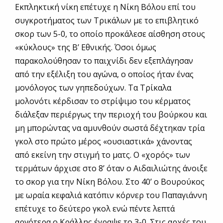
Εκπληκτική νίκη επέτυχε η Νίκη Βόλου επί του
συγκροτήματος των Τρικάλων με το επιβλητικό
σκορ των 5-0, το οποίο προκάλεσε αίσθηση στους
«κύκλους» της Β’ Εθνικής. Όσοι όμως
παρακολούθησαν το παιχνίδι δεν εξεπλάγησαν
από την εξέλιξη του αγώνα, ο οποίος ήταν ένας
μονόλογος των γηπεδούχων. Τα Τρίκαλα
μολονότι κέρδισαν το στρίψιμο του κέρματος
διάλεξαν περιέργως την περιοχή του βούρκου και
μη μπορώντας να αμυνθούν σωστά δέχτηκαν τρία
γκολ στο πρώτο μέρος «ουσιαστικά» χάνοντας
από εκείνη την στιγμή το ματς. Ο «χορός» των
τερμάτων άρχισε στο 8’ όταν ο Αιδαιλιώτης άνοιξε
το σκορ για την Νίκη Βόλου. Στο 40’ ο Βουρούκος
με ωραία κεφαλιά κατόπιν κόρνερ του Παπαγιάννη
επέτυχε το δεύτερο γκολ ενώ πέντε λεπτά
αργότερα ο Κράλλης έγραψε το 3-0. Στις αρχές του