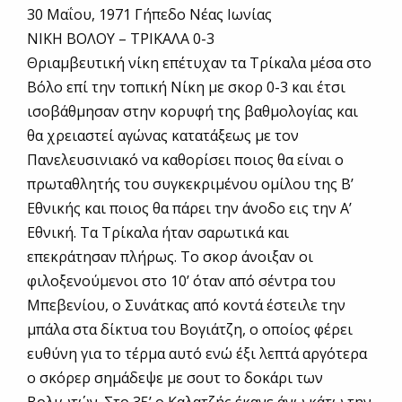
30 Μαΐου, 1971 Γήπεδο Νέας Ιωνίας
ΝΙΚΗ ΒΟΛΟΥ – ΤΡΙΚΑΛΑ 0-3
Θριαμβευτική νίκη επέτυχαν τα Τρίκαλα μέσα στο
Βόλο επί την τοπική Νίκη με σκορ 0-3 και έτσι
ισοβάθμησαν στην κορυφή της βαθμολογίας και
θα χρειαστεί αγώνας κατατάξεως με τον
Πανελευσινιακό να καθορίσει ποιος θα είναι ο
πρωταθλητής του συγκεκριμένου ομίλου της Β’
Εθνικής και ποιος θα πάρει την άνοδο εις την Α’
Εθνική. Τα Τρίκαλα ήταν σαρωτικά και
επεκράτησαν πλήρως. Το σκορ άνοιξαν οι
φιλοξενούμενοι στο 10’ όταν από σέντρα του
Μπεβενίου, ο Συνάτκας από κοντά έστειλε την
μπάλα στα δίκτυα του Βογιάτζη, ο οποίος φέρει
ευθύνη για το τέρμα αυτό ενώ έξι λεπτά αργότερα
ο σκόρερ σημάδεψε με σουτ το δοκάρι των
Βολιωτών. Στο 35’ ο Καλατζής έκανε άνω κάτω την