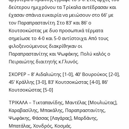
δεύτερου ημιχρόνου τα Τρίκαλα αντέδρασαν και
έχασαν σπάνια ευκαιρία να μειώσουν στο 66’ με
τον Παραπραστανίτη. Στο 83’ και 86’ ο
Κουτσοκώστας με δυο προσωπικά τέρματα
σημείωσε το 4-0 και 5-0 αντίστοιχα. Από τους
φιλοξενούμενους διακρίθηκαν οι
Παραπραστανίτης και Ψωφάκης. Πολύ καλός ο
Πειραιώτης διαιτητής κ.Γλυνός.
ΣΚΟΡΕΡ – 8’ Αιδαλιώτης [1-0], 40’ Βουρούκος [2-0],
45’ Κράλλης [3-0], 83’ Κουτσοκώστας [4-0], 86’
Κουτσοκώστας [5-0]
ΤΡΙΚΑΛΑ – Τικταπανίδης, Μαντέλας [Μουλιώτας],
Καραβασίλης, Μπακάλης, Παραπραστανίτης,
Ψωφάκης, Φάσσας [Λαγάρας], Μαρδάνης,
Μπατάλας, Χονδρός, Κοσμάς.