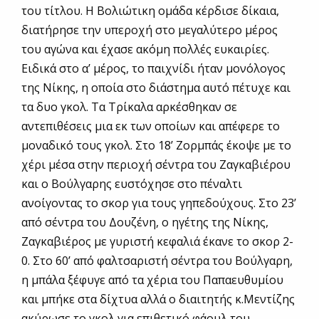
του τίτλου. Η Βολιώτικη ομάδα κέρδισε δίκαια,
διατήρησε την υπεροχή στο μεγαλύτερο μέρος
του αγώνα και έχασε ακόμη πολλές ευκαιρίες.
Ειδικά στο α’ μέρος, το παιχνίδι ήταν μονόλογος
της Νίκης, η οποία στο διάστημα αυτό πέτυχε και
τα δυο γκολ. Τα Τρίκαλα αρκέσθηκαν σε
αντεπιθέσεις μια εκ των οποίων και απέφερε το
μοναδικό τους γκολ. Στο 18’ Ζορμπάς έκοψε με το
χέρι μέσα στην περιοχή σέντρα του Ζαγκαβιέρου
και ο Βούλγαρης ευστόχησε στο πέναλτι
ανοίγοντας το σκορ για τους γηπεδούχους. Στο 23’
από σέντρα του Δουζένη, ο ηγέτης της Νίκης,
Ζαγκαβιέρος με γυριστή κεφαλιά έκανε το σκορ 2-
0. Στο 60’ από φαλτσαριστή σέντρα του Βούλγαρη,
η μπάλα ξέφυγε από τα χέρια του Παπαευθυμίου
και μπήκε στα δίχτυα αλλά ο διαιτητής κ.Μεντίζης
ακύρωσε το γκολ για επιθετικό φάουλ του