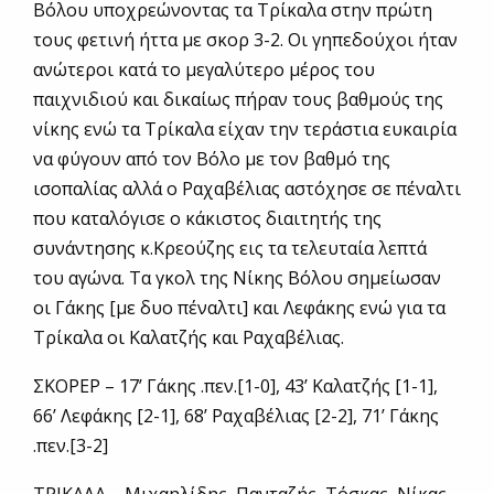
Βόλου υποχρεώνοντας τα Τρίκαλα στην πρώτη
τους φετινή ήττα με σκορ 3-2. Οι γηπεδούχοι ήταν
ανώτεροι κατά το μεγαλύτερο μέρος του
παιχνιδιού και δικαίως πήραν τους βαθμούς της
νίκης ενώ τα Τρίκαλα είχαν την τεράστια ευκαιρία
να φύγουν από τον Βόλο με τον βαθμό της
ισοπαλίας αλλά ο Ραχαβέλιας αστόχησε σε πέναλτι
που καταλόγισε ο κάκιστος διαιτητής της
συνάντησης κ.Κρεούζης εις τα τελευταία λεπτά
του αγώνα. Τα γκολ της Νίκης Βόλου σημείωσαν
οι Γάκης [με δυο πέναλτι] και Λεφάκης ενώ για τα
Τρίκαλα οι Καλατζής και Ραχαβέλιας.
ΣΚΟΡΕΡ – 17’ Γάκης .πεν.[1-0], 43’ Καλατζής [1-1],
66’ Λεφάκης [2-1], 68’ Ραχαβέλιας [2-2], 71’ Γάκης
.πεν.[3-2]
ΤΡΙΚΑΛΑ – Μιχαηλίδης, Πανταζής, Τόσκας, Νίκας,