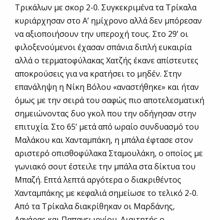
Τρικάλων με σκορ 2-0. Συγκεκριμένα τα Τρίκαλα
κυριάρχησαν στο Α’ ημίχρονο αλλά δεν μπόρεσαν
να αξιοποιήσουν την υπεροχή τους. Στο 29’ οι
φιλοξενούμενοι έχασαν σπάνια διπλή ευκαιρία
αλλά ο τερματοφύλακας Χατζής έκανε απίστευτες
αποκρούσεις για να κρατήσει το μηδέν. Στην
επανάληψη η Νίκη Βόλου «αναστήθηκε» και ήταν
όμως με την σειρά του σαφώς πιο αποτελεσματική
σημειώνοντας δυο γκολ που την οδήγησαν στην
επιτυχία. Στο 65’ μετά από ωραίο συνδυασμό του
Μαλάκου και Χανταμπάκη, η μπάλα έφτασε στον
αριστερό οπισθοφύλακα Σταμουλάκη, ο οποίος με
γωνιακό σουτ έστειλε την μπάλα στα δίκτυα του
Μπαζή. Επτά λεπτά αργότερα ο διακριθέντος
Χανταμπάκης με κεφαλιά σημείωσε το τελικό 2-0.
Από τα Τρίκαλα διακρίθηκαν οι Μαρδάνης,
Λαγάρας και Παπαγεωργίου. Διαιτητής ο