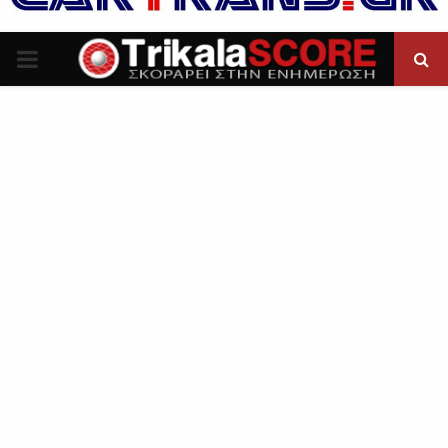
P
R
I
M
A
R
Y
M