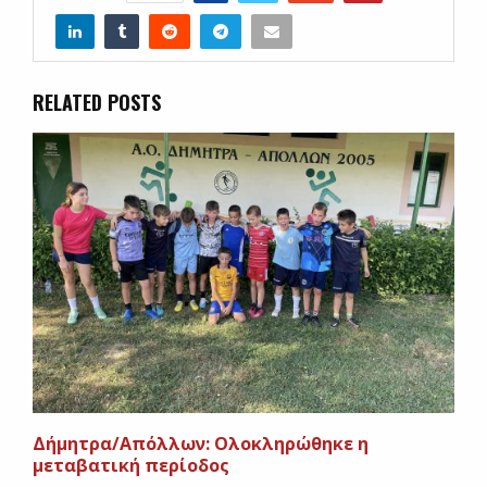
RELATED POSTS
Δήμητρα/Απόλλων: Ολοκληρώθηκε η
μεταβατική περίοδος