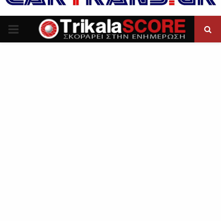
P
R
I
M
A
R
Y
M