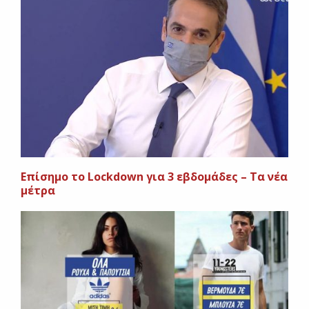
Επίσημο το Lockdown για 3 εβδομάδες – Τα νέα
μέτρα