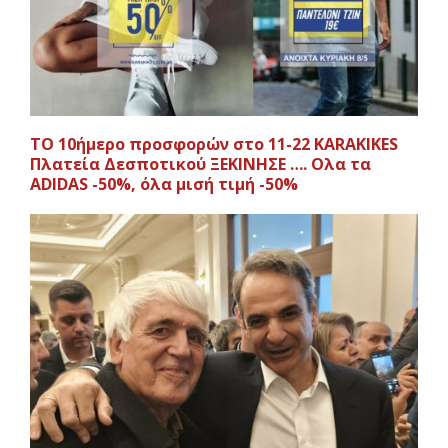
ΤΟ 10ήμερο προσφορών στο 11-22 KARAKIKES
Πλατεία Δεσποτικού ΞΕΚΙΝΗΣΕ …. Ολα τα
ADIDAS -50%, όλα μισή τιμή -50%