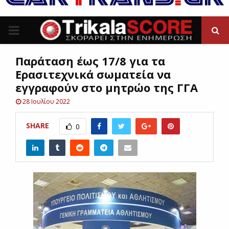
P
R
Παράταση έως 17/8 για τα
Ερασιτεχνικά σωματεία να
I
εγγραφούν στο μητρώο της ΓΓΑ
28 Ιουλίου 2022
M
SHARE
0
A
R
Y
M