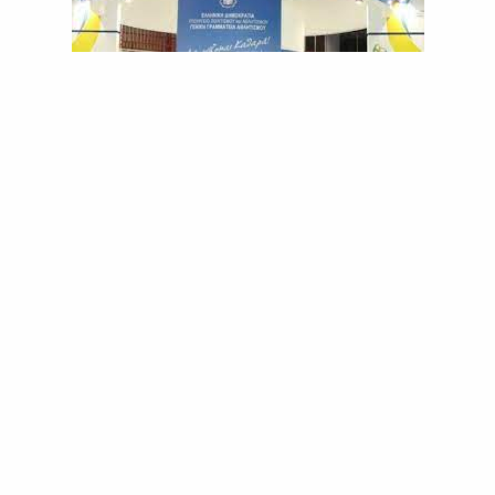
E
N
U