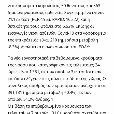
νέα κρούσματα κορονοϊού, 50 θανάτους και 563
διασωληνωμένους ασθενείς. Συγκεκριμένα έγιναν
21.175 τεστ (PCR:4.953, RAPID: 16.222) και η
θετικότητα τους φτάνει στο 6,52%. Επίσης οι
εισαγωγές νέων ασθενών Covid-19 στα νοσοκομεία
της επικράτειας είναι 210 (ημερήσια μεταβολή
-8.3%). Αναλυτικά η ανακοίνωση του ΕΟΔΥ:
Τα νέα εργαστηριακά επιβεβαιωμένα κρούσματα
της νόσου που καταγράφηκαν τις τελευταίες 24
ώρες είναι 1.381, εκ των οποίων 3 εντοπίστηκαν
κατόπιν ελέγχων στις πύλες εισόδου της χώρας. Ο
συνολικός αριθμός των κρουσμάτων ανέρχεται σε
391.181 (ημερήσια μεταβολή +0.4%), εκ των
οποίων 51.2% άνδρες. 1
Με βάση τα επιβεβαιωμένα κρούσματα των
τελευταίων 7 ημερών, 31 θεωρούνται σχετιζόμενα