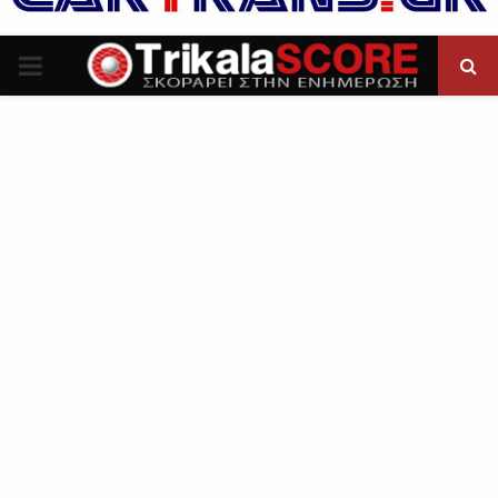
P
R
I
M
A
R
Y
M