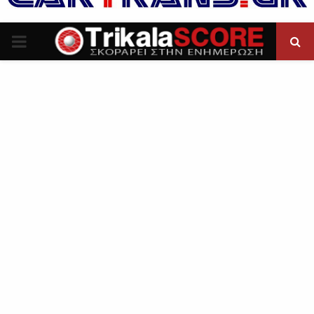
P
R
I
M
A
R
Y
M