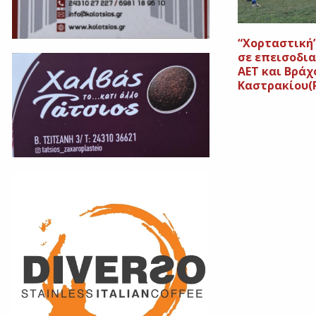
“Χορταστική
σε επεισοδια
ΑΕΤ και Βράχ
Καστρακίου(P