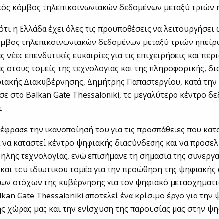
κός κόμβος τηλεπικοινωνιακών δεδομένων μεταξύ τριών 
ότι η Ελλάδα έχει όλες τις προϋποθέσεις να λειτουργήσει
όμβος τηλεπικοινωνιακών δεδομένων μεταξύ τριών ηπείρ
 νέες επενδυτικές ευκαιρίες για τις επιχειρήσεις και περ
ας στους τομείς της τεχνολογίας και της πληροφορικής, δ
ιακής Διακυβέρνησης, Δημήτρης Παπαστεργίου, κατά την
ε στο Balkan Gate Thessaloniki, το μεγαλύτερο κέντρο δ
.
έφρασε την ικανοποίησή του για τις προσπάθειες που κατ
 να καταστεί κέντρο ψηφιακής διασύνδεσης και να προσελ
ηλής τεχνολογίας, ενώ επισήμανε τη σημασία της συνεργα
και του ιδιωτικού τομέα για την προώθηση της ψηφιακής 
των στόχων της κυβέρνησης για τον ψηφιακό μετασχηματι
lkan Gate Thessaloniki αποτελεί ένα κρίσιμο έργο για την
ς χώρας μας και την ενίσχυση της παρουσίας μας στην ψ