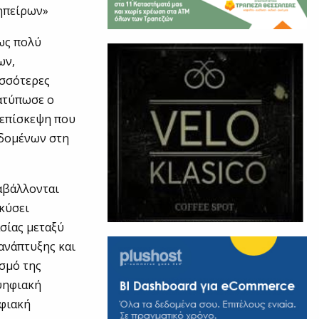
ηπείρων»
 ως πολύ
ων,
ισσότερες
ιατύπωσε ο
 επίσκεψη που
εδομένων στη
αβάλλονται
κύσει
σίας μεταξύ
ανάπτυξης και
σμό της
 ψηφιακή
ηφιακή