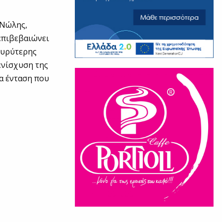
 Νώλης,
«επιβεβαιώνει
 ευρύτερης
 ενίσχυση της
α ένταση που