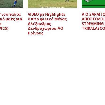
” ισοπαλία
VIDEO με Highlights
A.O ΣΑΡΑΓΙ
κό ματς για
απ’το φιλικό Μέγας
ΑΠΟΣΤΟΛΟΙ: 
ο
Αλέξανδρος
STREAMING
ICS)
Δενδροχωρίου-ΑΟ
TRIKALASCO
Πρίνους