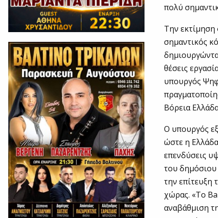
πολύ σημαντι
Την εκτίμηση 
σημαντικός κ
δημιουργώντας
θέσεις εργασί
υπουργός Ψηφ
πραγματοποίησ
Βόρεια Ελλάδα
Ο υπουργός εξ
ώστε η Ελλάδα
επενδύσεις υψ
του δημόσιου 
την επίτευξη 
χώρας. «Το Ba
αναβάθμιση τη