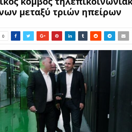
ικός κόμβος τηλεπικοινωνια
νων μεταξύ τριών ηπείρων
0