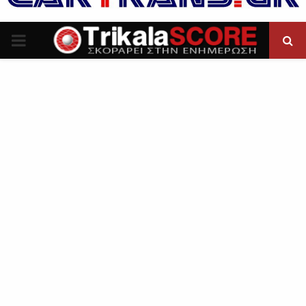
P
R
I
M
A
R
Y
M