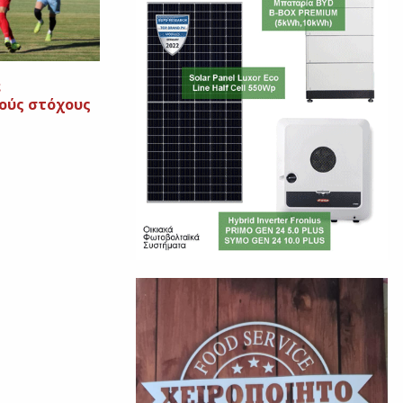
ε
ούς στόχους