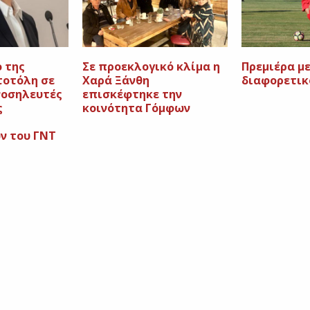
 της
Σε προεκλογικό κλίμα η
Πρεμιέρα μ
τοτόλη σε
Χαρά Ξάνθη
διαφορετικ
νοσηλευτές
επισκέφτηκε την
ς
κοινότητα Γόμφων
ν του ΓΝΤ