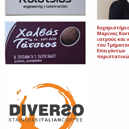
Ευχαριστήριο
Μαρίνας Κον
ιατρούς και 
του Τμήματο
Επειγόντων
περιστατικώ