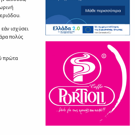
σωρινή
περιόδου.
 εάν ισχύσει
πάρα πολύς
ού πρώτα