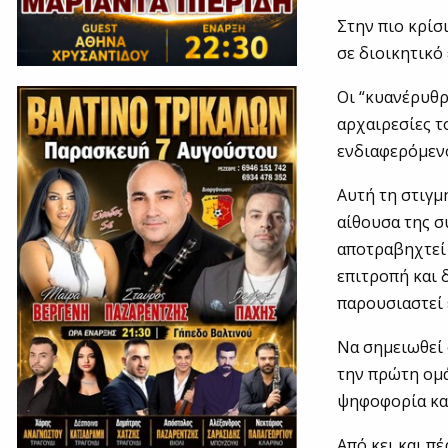
Στην πιο κρίσ
σε διοικητικό
Οι “κυανέρυθρ
αρχαιρεσίες τ
ενδιαφερόμενο
Αυτή τη στιγμ
αίθουσα της σ
αποτραβηχτεί 
επιτροπή και 
παρουσιαστεί 
Να σημειωθεί 
την πρώτη ομά
ψηφοφορία και
Από κει και π