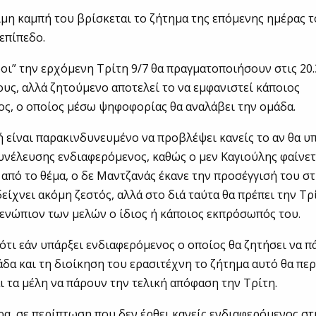
ιμη καμπή του βρίσκεται το ζήτημα της επόμενης ημέρας 
 επίπεδο.
οι” την ερχόμενη Τρίτη 9/7 θα πραγματοποιήσουν στις 20.
ους, αλλά ζητούμενο αποτελεί το να εμφανιστεί κάποιος
ς, ο οποίος μέσω ψηφοφορίας θα αναλάβει την ομάδα.
ή είναι παρακινδυνευμένο να προβλέψει κανείς το αν θα υ
υνέλευσης ενδιαφερόμενος, καθώς ο μεν Καγιούλης φαίνετα
από το θέμα, ο δε Μαντζανάς έκανε την προσέγγισή του σ
δείχνει ακόμη ζεστός, αλλά στο διά ταύτα θα πρέπει την Τρ
ενώπιον των μελών ο ίδιος ή κάποιος εκπρόσωπός του.
ότι εάν υπάρξει ενδιαφερόμενος ο οποίος θα ζητήσει να πά
δα και τη διοίκηση του ερασιτέχνη το ζήτημα αυτό θα περ
 τα μέλη να πάρουν την τελική απόφαση την Τρίτη.
έρα, σε περίπτωση που δεν έρθει κανείς ενδιαφερόμενος στ