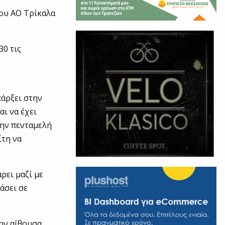
του ΑΟ Τρίκαλα
30 τις
πάρξει στην
ι να έχει
την πενταμελή
ίτη να
ρει μαζί με
άσει σε
ην αίθουσα,