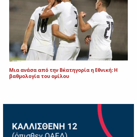
Μια ανάσα από την Β΄κατηγορία η Εθνική: Η
βαθμολογία του ομίλου