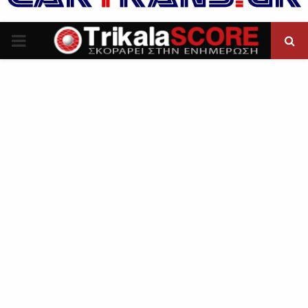
P
R
I
M
A
R
Y
M