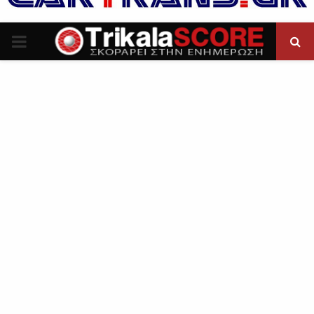
P
R
I
M
A
R
Y
M