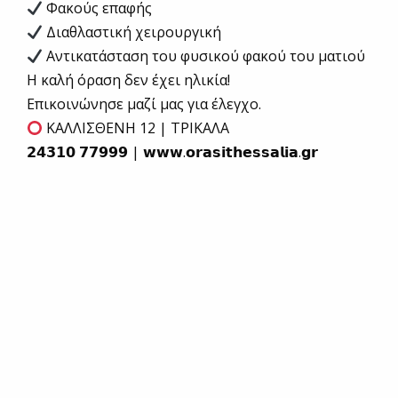
Φακούς επαφής
Διαθλαστική χειρουργική
Αντικατάσταση του φυσικού φακού του ματιού
Η καλή όραση δεν έχει ηλικία!
Επικοινώνησε μαζί μας για έλεγχο.
ΚΑΛΛΙΣΘΕΝΗ 12 | ΤΡΙΚΑΛΑ
𝟮𝟰𝟯𝟭𝟬 𝟳𝟳𝟵𝟵𝟵 | 𝘄𝘄𝘄.𝗼𝗿𝗮𝘀𝗶𝘁𝗵𝗲𝘀𝘀𝗮𝗹𝗶𝗮.𝗴𝗿