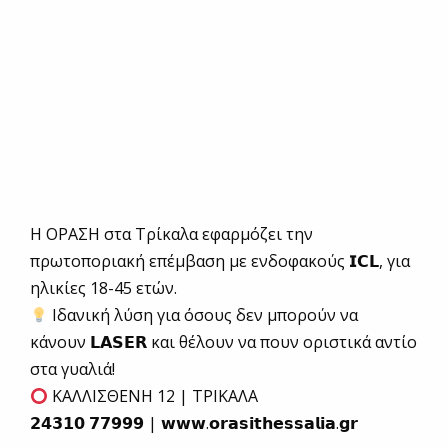
Η ΟΡΑΣΗ στα Τρίκαλα εφαρμόζει την
πρωτοποριακή επέμβαση με ενδοφακούς 𝗜𝗖𝗟, για
ηλικίες 18-45 ετών.
Ιδανική λύση για όσους δεν μπορούν να
κάνουν 𝗟𝗔𝗦𝗘𝗥 και θέλουν να πουν οριστικά αντίο
στα γυαλιά!
ΚΑΛΛΙΣΘΕΝΗ 12 | ΤΡΙΚΑΛΑ
𝟮𝟰𝟯𝟭𝟬 𝟳𝟳𝟵𝟵𝟵 | 𝘄𝘄𝘄.𝗼𝗿𝗮𝘀𝗶𝘁𝗵𝗲𝘀𝘀𝗮𝗹𝗶𝗮.𝗴𝗿