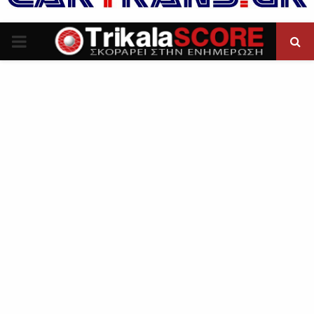
P
R
I
M
A
R
Y
M