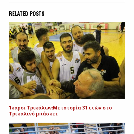
RELATED POSTS
‘Ικαροι Τρικάλων:Με ιστορία 31 ετών στο
Τρικαλινό μπάσκετ