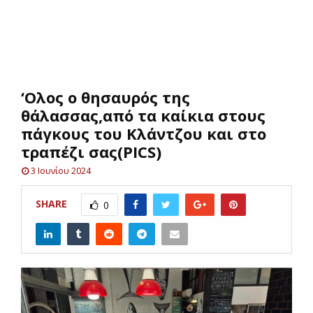
E
N
‘Ολος ο θησαυρός της
U
θάλασσας,από τα καίκια στους
πάγκους του Κλάντζου και στο
τραπέζι σας(PICS)
3 Ιουνίου 2024
SHARE
0