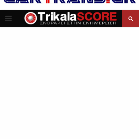
P
R
I
M
A
R
Y
M