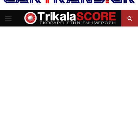
P
R
I
M
A
R
Y
M