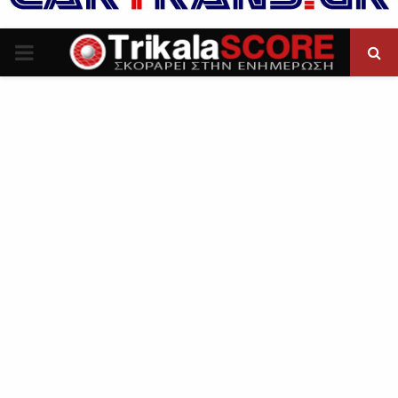
P
R
I
M
A
R
Y
M