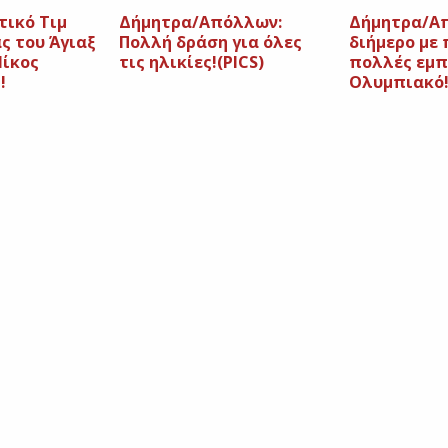
τικό Τιμ
Δήμητρα/Απόλλων:
Δήμητρα/Α
ς του Άγιαξ
Πολλή δράση για όλες
διήμερο με
Νίκος
τις ηλικίες!(PICS)
πολλές εμπ
!
Ολυμπιακό!!