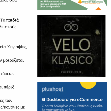
άδας όσα
 Τα παιδιά
λειστούς
ία. Χειραψίες,
εν μοιράζεται
στάσεων.
ι πέριξ
ίες των
ς/κανόνες με