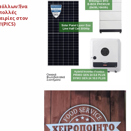
πόλλων:Ένα
 πολλές
ειρίες στον
(PICS)