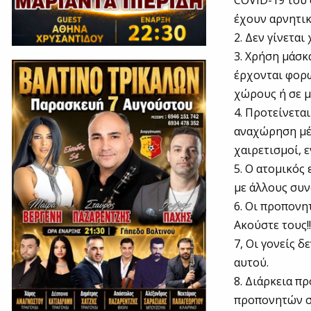
COVID-19 του 
έχουν αρνητικ
2. Δεν γίνετα
3. Χρήση μάσκ
έρχονται φορώ
χώρους ή σε μ
4. Προτείνετα
αναχώρηση μέσ
χαιρετισμοί, 
5. Ο ατομικός
με άλλους συν
6. Οι προπονη
Ακούστε τους!!
7, Οι γονείς 
αυτού.
8. Διάρκεια π
προπονητών σ