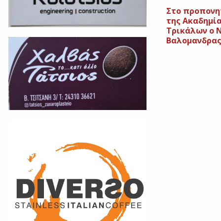
Στο προπονη
της Ακαδημία
Τρικάλων ο 
Βαλομανδρας