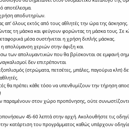
συλλόγου θα σημειώνει στον ονομαστικό κατάλογο της ομ
ό αποτέλεσμα.
ι χρήση αποδυτηρίων.
ας απ’ όλους εκτός από τους αθλητές την ώρα της άσκησης.
ντας τη μάσκα και φεύγουν φορώντας τη μάσκα τους. Σε κ
εταφορικά μέσα συστήνεται η χρήση διπλής μάσκας.
ι η απολύμανση χεριών στην άφιξη και
ω των απολυμαντικών που θα βρίσκονται σε εμφανή σημε
εναγκαλισμοί δεν επιτρέπονται
 εξοπλισμός (στρώματα, πετσέτες, μπάλες, παγούρια κλπ) δ
αθλητές.
τές θα πρέπει κάθε τόσο να υπενθυμίζουν την τήρηση απο
!
δεν παραμένουν στον χώρο προπόνησης, ούτε συνωστίζοντα
ροπονήσεων 45-60 λεπτά στην αρχή. Ακολουθήστε τις οδηγ
την κατάρτιση του προγράμματος καθώς υπάρχουν οδηγίε