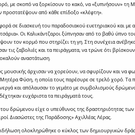
ορό, με σκοπό να ξορκίσουν το κακό, να «ξυπνήσουν» τη 
ην προστατέψουν από κάθε επίδοξο «κλέφτη».
ορά σε διασκευή του παραδοσιακού ευετηριακού και με α
τσάρια». Οι Καλικάντζαροι ξύπνησαν από το βαθύ ύπνο του
όψουν τον κορμό που στηρίζει τη γη. Στη συνέχεια ανέβηκ
σαν τις ζαβολιές και τα πειράγματα, να τρώνε ότι βρίσκου
ροκαλούν αναστάτωση.
ς μουσικής άρχισαν να χορεύουν, να σφυρίζουν και να φω
 Μητέρα Φύση, η οποία τους παρέσυρε σε τρελό χορό. Τα 
νεργά και απόλαυσαν το γεμάτο με συμβολισμούς δρώμενο
δέχτηκαν ευχάριστα τα πειράγματά τους.
 του δρώμενου είχε ο υπεύθυνος της δραστηριότητας τω
οί Διασώστες της Παράδοσης» Αχιλλέας Λέρας.
εκδήλωση ολοκληρώθηκε ο κύκλος των δημιουργικών δρά