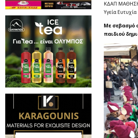
ΚΔΑΠ ΜΑΘΗΣΗ γ
Υγεία Ευτυχία
Με σεβασμό σ
παιδιού δημι