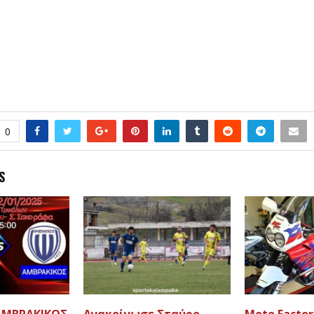
0
S
ΑΜΒΡΑΚΙΚΟΣ
Ανακοίνωσε Σταύρο
Moto Factor