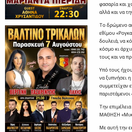
φασαρία και χ
αλλά και να τ
Το δρώμενο αφ
εθίμου «Ρογκα
δουλειά, να κ
κόσμο κι άρχι
τους και να π
Υπό τους ήχου
να ξυπνήσει η
συμμετείχαν ε
παριστάμενοι 
Την επιμέλεια
ΜΑΘΗΣΗ «Μικρ
Με αυτή την 