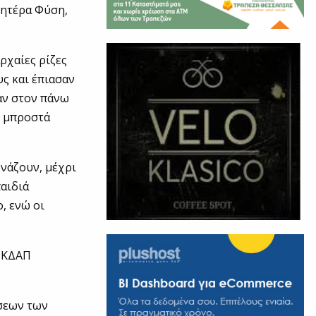
Μητέρα Φύση,
ρχαίες ρίζες
ς και έπιασαν
αν στον πάνω
ν μπροστά
νάζουν, μέχρι
παιδιά
, ενώ οι
ν ΚΔΑΠ
σεων των