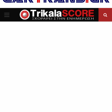
P
R
I
M
A
R
Y
M