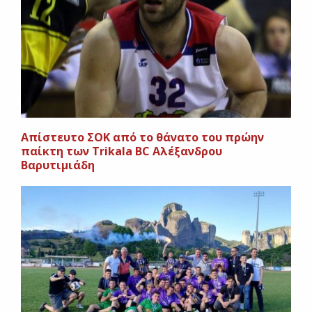
Απίστευτο ΣΟΚ από το θάνατο του πρώην
παίκτη των Trikala BC Αλέξανδρου
Βαρυτιμιάδη