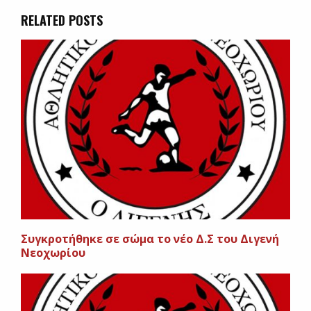
RELATED POSTS
Συγκροτήθηκε σε σώμα το νέο Δ.Σ του Διγενή
Νεοχωρίου