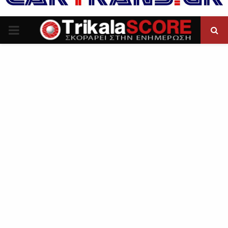
P
R
I
M
A
R
Y
M