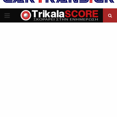
P
R
I
M
A
R
Y
M