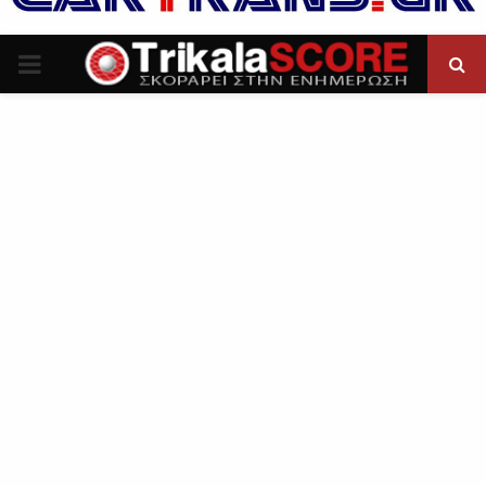
P
R
I
M
A
R
Y
M