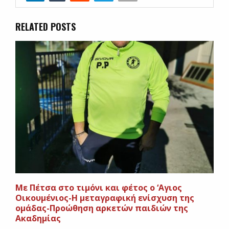
RELATED POSTS
Με Πέτσα στο τιμόνι και φέτος ο ‘Αγιος
Οικουμένιος-Η μεταγραφική ενίσχυση της
ομάδας-Προώθηση αρκετών παιδιών της
Ακαδημίας