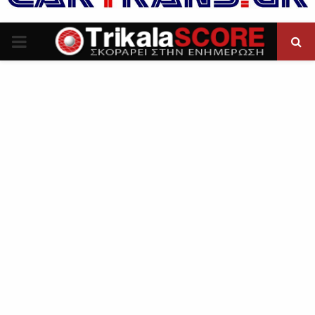
P
R
I
M
A
R
Y
M