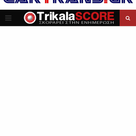
P
R
I
M
A
R
Y
M