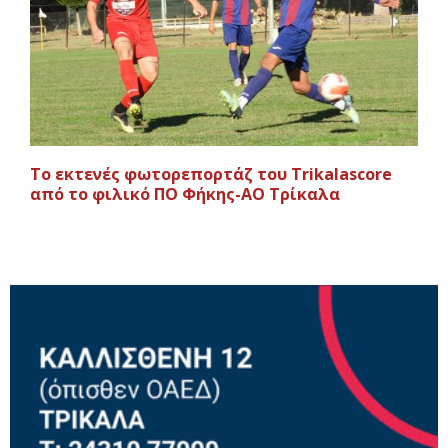
To εκτενές φωτορεπορτάζ του Trikalascore
από το φιλικό ΠΟ Φήκης-ΑΟ Τρίκαλα