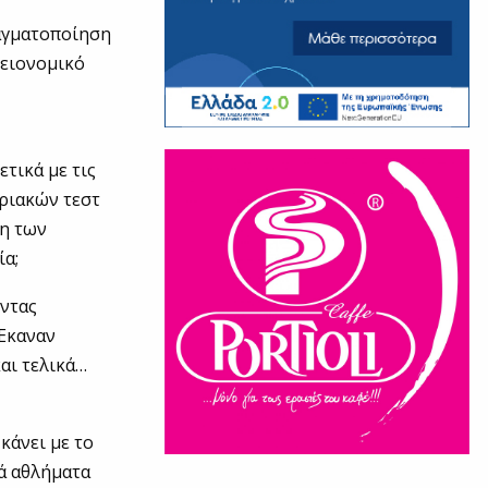
ραγματοποίηση
γειονομικό
τικά με τις
ριακών τεστ
ση των
ία;
ώντας
 Έκαναν
αι τελικά…
κάνει με το
ά αθλήματα