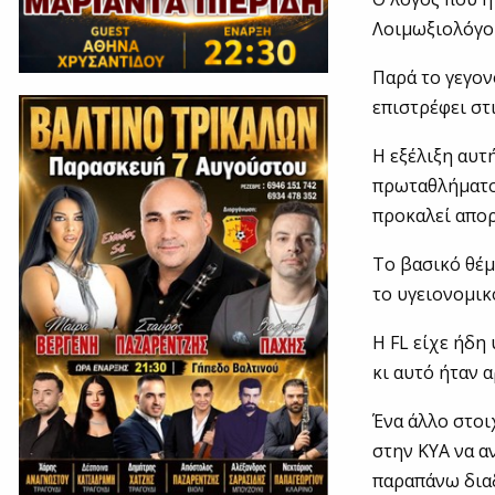
Λοιμωξιολόγο
Παρά το γεγον
επιστρέφει στ
Η εξέλιξη αυτ
πρωταθλήματο
προκαλεί απορ
Το βασικό θέμ
το υγειονομικ
Η FL είχε ήδη
κι αυτό ήταν 
Ένα άλλο στοι
στην ΚΥΑ να α
παραπάνω διαδ