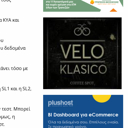
α ΚΥΑ και
ου
ου δεδομένα
κάνει τόσο με
SL1 και η SL2,
ν τεστ. Μπορεί
όμως, η
στ.