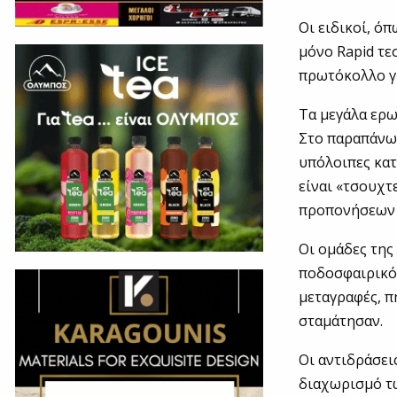
Οι ειδικοί, ό
μόνο Rapid τε
πρωτόκολλο γι
Τα μεγάλα ερ
Στο παραπάνω 
υπόλοιπες κατ
είναι «τσουχτ
προπονήσεων πρ
Οι ομάδες της
ποδοσφαιρικό 
μεταγραφές, π
σταμάτησαν.
Οι αντιδράσεις
διαχωρισμό τ