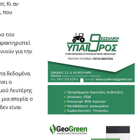
τ; Κι αν
, που
λο του
αρακτηριστεί
νιούν για την
 τα δεδομένα.
νει ο
σμού Λευτέρης
 μια απορία: ο
δεν είναι