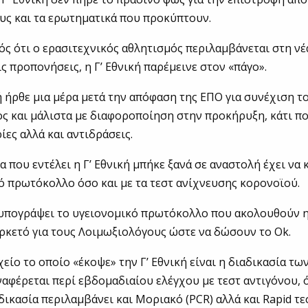
υς και τα ερωτηματικά που προκύπτουν.
ός ότι ο ερασιτεχνικός αθλητισμός περιλαμβάνεται στη νέ
ις προπονήσεις, η Γ’ Εθνική παρέμεινε στον «πάγο».
ή ήρθε μια μέρα μετά την απόφαση της ΕΠΟ για συνέχιση τ
ς και μάλιστα με διαφοροποίηση στην προκήρυξη, κάτι π
ίες αλλά και αντιδράσεις.
α που εντέλει η Γ’ Εθνική μπήκε ξανά σε αναστολή έχει να 
ό πρωτόκολλο όσο και με τα τεστ ανίχνευσης κορονοϊού.
 υπογράψει το υγειονομικό πρωτόκολλο που ακολουθούν η 
αρκετό για τους Λοιμωξιολόγους ώστε να δώσουν το Ok.
χείο το οποίο «έκοψε» την Γ’ Εθνική είναι η διαδικασία τω
ναφέρεται περί εβδομαδιαίου ελέγχου με τεστ αντιγόνου, 
ικασία περιλαμβάνει και Μοριακό (PCR) αλλά και Rapid τε