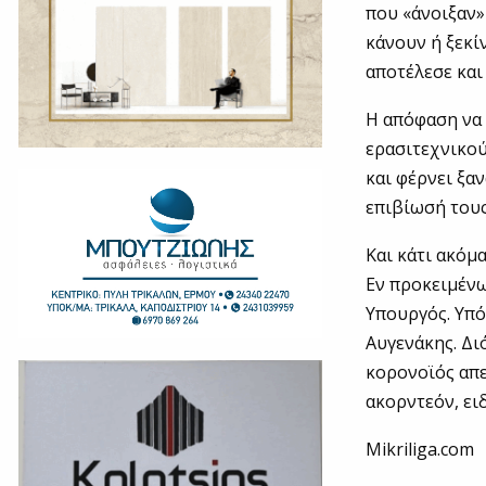
που «άνοιξαν»
κάνουν ή ξεκί
αποτέλεσε και 
Η απόφαση να 
ερασιτεχνικού
και φέρνει ξα
επιβίωσή τους
Και κάτι ακόμα
Εν προκειμένω
Υπουργός. Υπό
Αυγενάκης. Δι
κορονοϊός απει
ακορντεόν, ει
Mikriliga.com