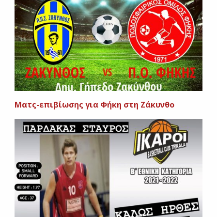
Ματς-επιβίωσης για Φήκη στη Ζάκυνθο