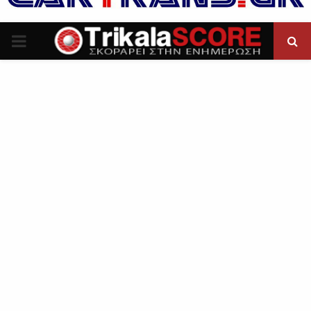
P
R
I
M
A
R
Y
M