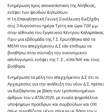
Ενημέρωση προς αποκατάσταση της Αλήθειας,
ενόψει των ψευδών Δηλώσεων.
Η 1η Επαναληπτική Γενική Συνέλευση διεξήχθη
στις 3 Αυγούστου ημέρα Τρίτη και ώρα 7.00 μ.μ.
στην αίθουσα του Εργατικού Κέντρου Καλαμπάκας.
Πριν μια εβδομάδα της Γ.Σ. Ερωτήθηκα από τα
ΜΕΛΗ του απερχόμενου Δ.Σ εάν επιθυμώ να
βοηθήσω στην σύνταξη του οικονομικού
απολογισμού, ενόψει της Γ. Σ , είπα ΝΑΙ και τους
βοήθησα.
Ενημέρωσα τα μέλη του απερχόμενου Δ.Σ ότι οι
Αρχαιρεσίες για την ανάδειξη του νέου Δ.Σ. πρέπει
να διεξάγονται με βάση των τροποποιημένων
άρθρων του ν.4726/2020, με ενιαία ψηφοδέλτια
υποψηφίων προέδρων και συμβούλων και ΟΧΙ
όπως συνηθίζεται μέχρι σήμερα με βάση τον ν.